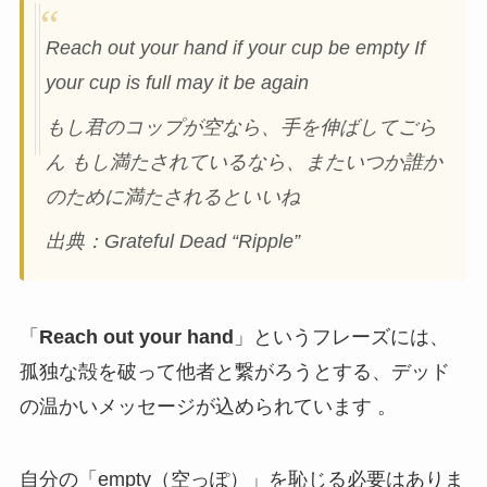
Reach out your hand if your cup be empty If
your cup is full may it be again
もし君のコップが空なら、手を伸ばしてごら
ん もし満たされているなら、またいつか誰か
のために満たされるといいね
出典：Grateful Dead “Ripple”
「
Reach out your hand
」というフレーズには、
孤独な殻を破って他者と繋がろうとする、デッド
の温かいメッセージが込められています 。
自分の「empty（空っぽ）」を恥じる必要はありま